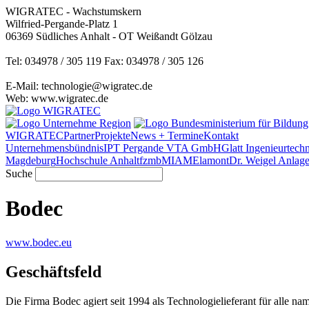
WIGRATEC - Wachstumskern
Wilfried-Pergande-Platz 1
06369 Südliches Anhalt - OT Weißandt Gölzau
Tel: 034978 / 305 119 Fax: 034978 / 305 126
E-Mail: technologie@wigratec.de
Web: www.wigratec.de
WIGRATEC
Partner
Projekte
News + Termine
Kontakt
Unternehmensbündnis
IPT Pergande
VTA GmbH
Glatt Ingenieurtec
Magdeburg
Hochschule Anhalt
fzmb
MIAM
Elamont
Dr. Weigel Anlag
Suche
Bodec
www.bodec.eu
Geschäftsfeld
Die Firma Bodec agiert seit 1994 als Technologielieferant für alle na