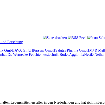
hnik GmbH
AVA GmbH
Parsum GmbH
Salutas Pharma GmbH
M+R Meß-
enbau
Dr. Wernecke Feuchtemesstechnik
Bodec
Agglomix
Nestlé Nether
mhaften Lebensmittelhersteller in den Niederlanden und hat sich insbeson