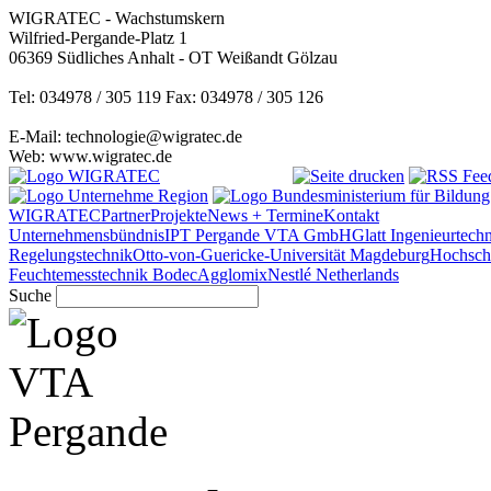
WIGRATEC - Wachstumskern
Wilfried-Pergande-Platz 1
06369 Südliches Anhalt - OT Weißandt Gölzau
Tel: 034978 / 305 119 Fax: 034978 / 305 126
E-Mail: technologie@wigratec.de
Web: www.wigratec.de
WIGRATEC
Partner
Projekte
News + Termine
Kontakt
Unternehmensbündnis
IPT Pergande
VTA GmbH
Glatt Ingenieurtec
Regelungstechnik
Otto-von-Guericke-Universität Magdeburg
Hochsch
Feuchtemesstechnik
Bodec
Agglomix
Nestlé Netherlands
Suche